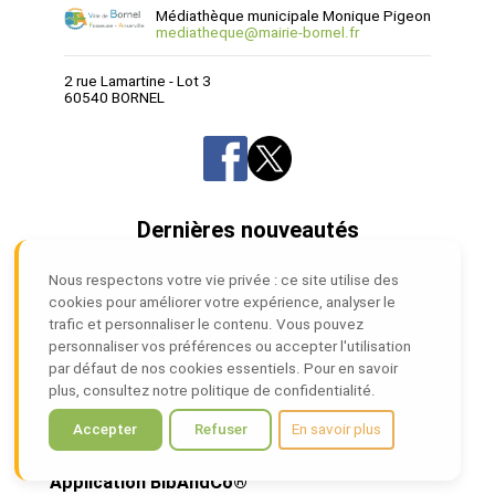
Médiathèque municipale Monique Pigeon
mediatheque@mairie-bornel.fr
2 rue Lamartine - Lot 3
60540 BORNEL
Dernières nouveautés
Dans tes veines
Nous respectons votre vie privée : ce site utilise des
De
Morgane CAUSSARIEU
cookies pour améliorer votre expérience, analyser le
trafic et personnaliser le contenu. Vous pouvez
personnaliser vos préférences ou accepter l'utilisation
par défaut de nos cookies essentiels. Pour en savoir
plus, consultez notre politique de confidentialité.
Dernières recommandations
Accepter
Refuser
En savoir plus
Application BibAndCo®